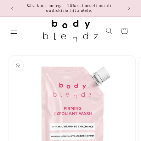
Liigu
Sära koos meiega: -10% esimeselt ostult
uudiskirja liitujatele.
sisule
Ostukorv
Liigu
tooteinfole