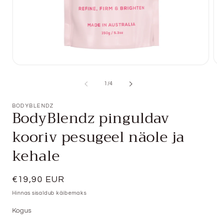
Ava
meedia
m
1
2
kokku
1
/
4
hüpikvaates
h
BODYBLENDZ
BodyBlendz pinguldav
kooriv pesugeel näole ja
kehale
Tavahind
€19,90 EUR
Hinnas sisaldub käibemaks
Kogus