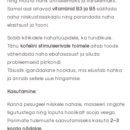
ning muuta nahk ühtlasemaks ja värskemaks.
Samal ajal aitavad
vitamiinid B3 ja B5
säilitada
naha niiskustasakaalu ning parandada naha
elastsust ja tooni.
Sobib kõikidele nahatüüpidele, ka tundlikule.
Tänu
kofeiini stimuleerivale toimele
aitab toode
vähendada naha ebatasasust ja siluda
probleemseid piirkondi.
Täiuslik iganädalane hooldus, mis elustab nahka
ja annab sellele uue hingamise.
Kasutamine:
Kanna pesugeel niiskele nahale, masseeri ringjate
liigutustega ning loputa hoolikalt sooja veega.
Parimate tulemuste saavutamiseks kasuta
2–3
korda nädalas
.