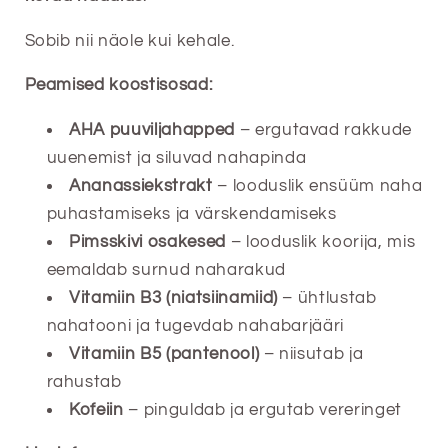
Sobib nii näole kui kehale.
Peamised koostisosad:
AHA puuviljahapped
– ergutavad rakkude
uuenemist ja siluvad nahapinda
Ananassiekstrakt
– looduslik ensüüm naha
puhastamiseks ja värskendamiseks
Pimsskivi osakesed
– looduslik koorija, mis
eemaldab surnud naharakud
Vitamiin B3 (niatsiinamiid)
– ühtlustab
nahatooni ja tugevdab nahabarjääri
Vitamiin B5 (pantenool)
– niisutab ja
rahustab
Kofeiin
– pinguldab ja ergutab vereringet