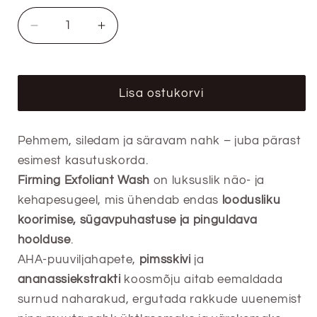
Vähenda
Suurenda
kogust
kogust
tootel
tootel
BodyBlendz
BodyBlendz
Lisa ostukorvi
pinguldav
pinguldav
kooriv
kooriv
pesugeel
pesugeel
Pehmem, siledam ja säravam nahk – juba pärast
näole
näole
esimest kasutuskorda.
ja
ja
kehale
kehale
Firming Exfoliant Wash
on luksuslik näo- ja
kehapesugeel, mis ühendab endas
loodusliku
koorimise, sügavpuhastuse ja pinguldava
hoolduse
.
AHA-puuviljahapete,
pimsskivi
ja
ananassiekstrakti
koosmõju aitab eemaldada
surnud naharakud, ergutada rakkude uuenemist